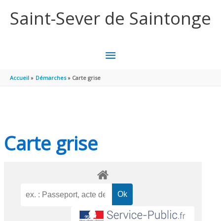
Aller au contenu
Aller au pied de page
Saint-Sever de Saintonge
MENU
PRINCIPAL
Accueil
Démarches
Carte grise
Carte grise