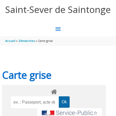
Aller au contenu
Aller au pied de page
Saint-Sever de Saintonge
MENU
PRINCIPAL
Accueil
Démarches
Carte grise
Carte grise