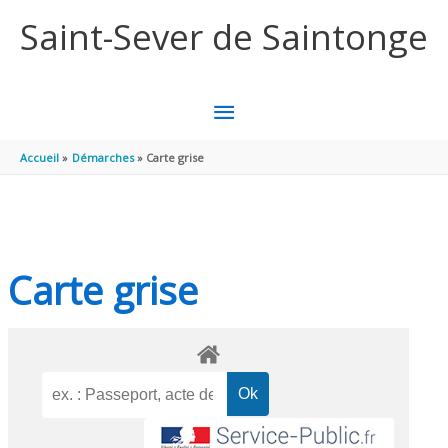
Aller au contenu
Aller au pied de page
Saint-Sever de Saintonge
MENU
PRINCIPAL
Accueil
Démarches
Carte grise
Carte grise