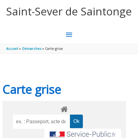
Aller au contenu
Aller au pied de page
Saint-Sever de Saintonge
MENU
PRINCIPAL
Accueil
Démarches
Carte grise
Carte grise