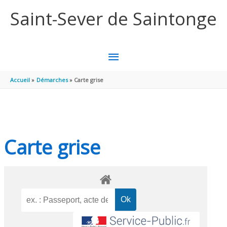
Aller au contenu
Aller au pied de page
Saint-Sever de Saintonge
MENU
PRINCIPAL
Accueil
Démarches
Carte grise
Carte grise