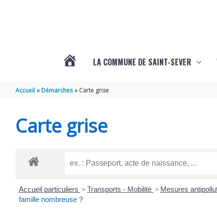
Aller au contenu
Aller au pied de page
LA COMMUNE DE SAINT-SEVER
L’ACTUALITÉ
Accueil
Démarches
Carte grise
DE
Carte grise
SAINT-
SEVER
Accueil particuliers
>
Transports - Mobilité
>
Mesures antipollu
DE
famille nombreuse ?