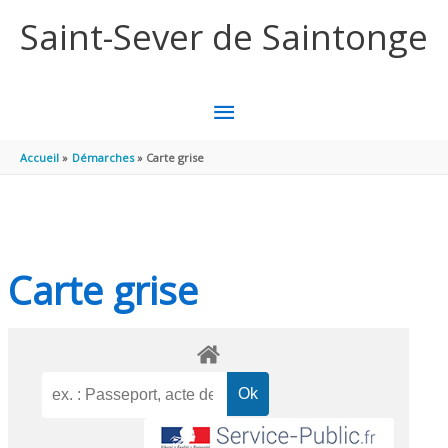
Aller au contenu
Aller au pied de page
Saint-Sever de Saintonge
MENU
PRINCIPAL
Accueil
Démarches
Carte grise
Carte grise