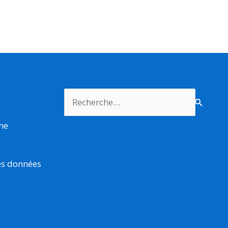
Rechercher :
rme
es données