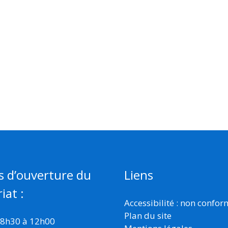
s d’ouverture du
Liens
iat :
Accessibilité : non confo
Plan du site
 8h30 à 12h00