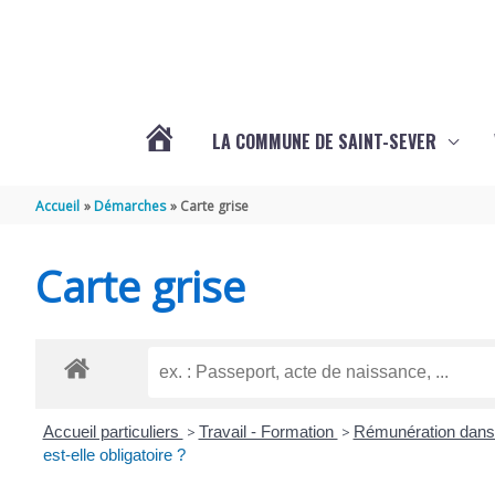
Aller au contenu
Aller au pied de page
LA COMMUNE DE SAINT-SEVER
L’ACTUALITÉ
Accueil
Démarches
Carte grise
DE
Carte grise
SAINT-
SEVER
Accueil particuliers
>
Travail - Formation
>
Rémunération dans 
DE
est-elle obligatoire ?