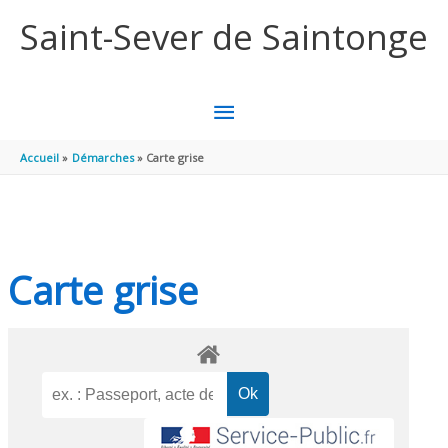
Aller au contenu
Aller au pied de page
Saint-Sever de Saintonge
MENU
PRINCIPAL
Accueil
Démarches
Carte grise
Carte grise