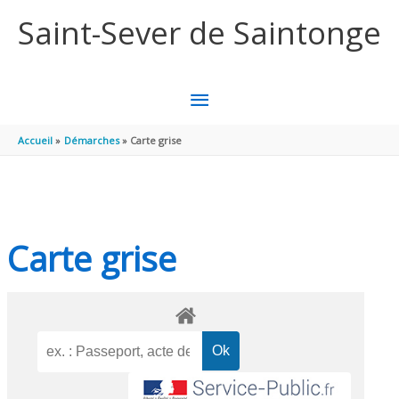
Aller au contenu
Aller au pied de page
Saint-Sever de Saintonge
MENU
PRINCIPAL
Accueil
Démarches
Carte grise
Carte grise