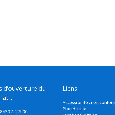
s d’ouverture du
Liens
iat :
Accessibilité : non confo
Plan du site
 8h30 à 12h00