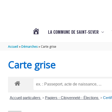
Aller au contenu
Aller au pied de page
LA COMMUNE DE SAINT-SEVER
L’ACTUALITÉ
Accueil
Démarches
Carte grise
DE
Carte grise
SAINT-
SEVER
Accueil particuliers
>
Papiers - Citoyenneté - Élections
>
Certi
DE