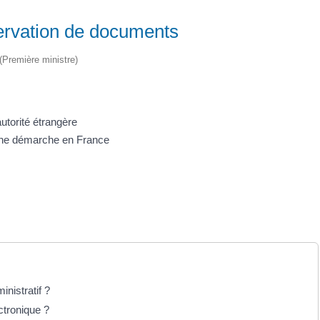
nservation de documents
 (Première ministre)
utorité étrangère
 une démarche en France
nistratif ?
ctronique ?