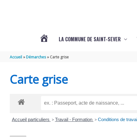
Aller au contenu
Aller au pied de page
LA COMMUNE DE SAINT-SEVER
L’ACTUALITÉ
Accueil
Démarches
Carte grise
DE
Carte grise
SAINT-
SEVER
Accueil particuliers
>
Travail - Formation
>
Conditions de travai
DE