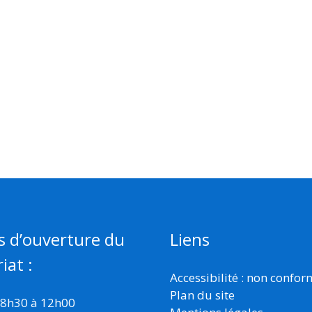
s d’ouverture du
Liens
iat :
Accessibilité : non confo
Plan du site
 8h30 à 12h00