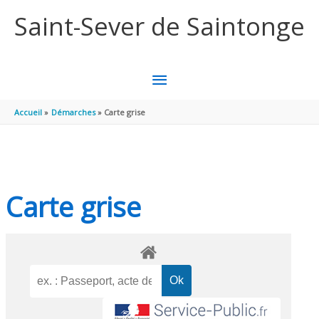
Aller au contenu
Aller au pied de page
Saint-Sever de Saintonge
MENU
PRINCIPAL
Accueil
Démarches
Carte grise
Carte grise