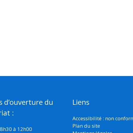
s d’ouverture du
Liens
iat :
Accessibilité : non confo
Plan du site
 8h30 à 12h00