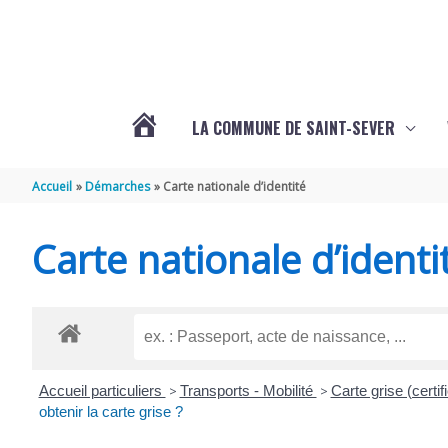
Aller au contenu
Aller au pied de page
LA COMMUNE DE SAINT-SEVER
L’ACTUALITÉ
Accueil
Démarches
Carte nationale d’identité
DE
Carte nationale d’identi
SAINT-
SEVER
Accueil particuliers
>
Transports - Mobilité
>
Carte grise (certif
DE
obtenir la carte grise ?