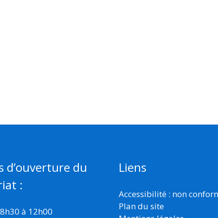
s d’ouverture du
Liens
iat :
Accessibilité : non confo
Plan du site
 8h30 à 12h00