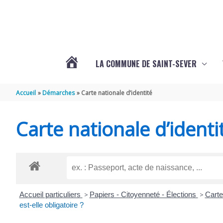
Aller au contenu
Aller au pied de page
LA COMMUNE DE SAINT-SEVER
L’ACTUALITÉ
Accueil
Démarches
Carte nationale d’identité
DE
Carte nationale d’identi
SAINT-
SEVER
Accueil particuliers
>
Papiers - Citoyenneté - Élections
>
Carte
DE
est-elle obligatoire ?