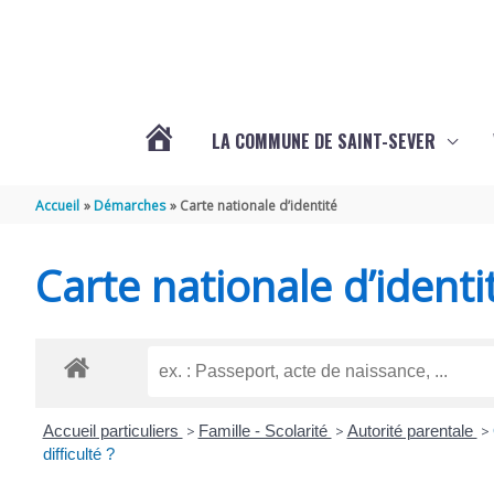
Aller au contenu
Aller au pied de page
LA COMMUNE DE SAINT-SEVER
L’ACTUALITÉ
Accueil
Démarches
Carte nationale d’identité
DE
Carte nationale d’identi
SAINT-
SEVER
Accueil particuliers
>
Famille - Scolarité
>
Autorité parentale
>
DE
difficulté ?