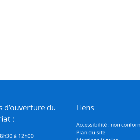
s d’ouverture du
Liens
iat :
Accessibilité : non confo
Plan du site
 8h30 à 12h00