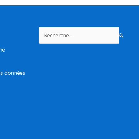
Rechercher :
rme
es données