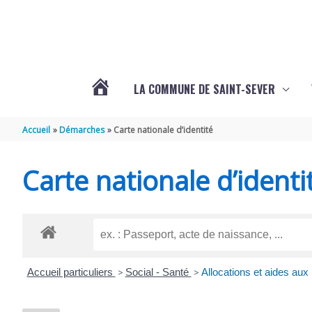
Aller au contenu
Aller au pied de page
LA COMMUNE DE SAINT-SEVER
L’ACTUALITÉ
Accueil
Démarches
Carte nationale d’identité
DE
Carte nationale d’identi
SAINT-
SEVER
Accueil particuliers
>
Social - Santé
>
Allocations et aides au
DE