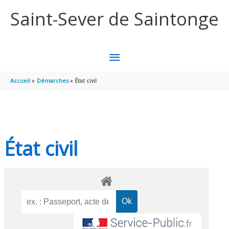
Aller au contenu
Aller au pied de page
Saint-Sever de Saintonge
MENU
PRINCIPAL
Accueil
Démarches
État civil
État civil