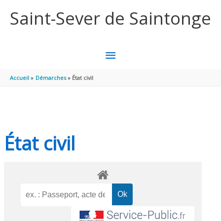
Aller au contenu
Aller au pied de page
Saint-Sever de Saintonge
MENU
PRINCIPAL
Accueil
Démarches
État civil
État civil