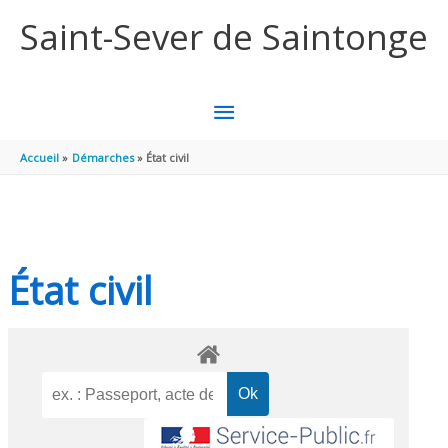
Aller au contenu
Aller au pied de page
Saint-Sever de Saintonge
MENU
PRINCIPAL
Accueil
Démarches
État civil
État civil