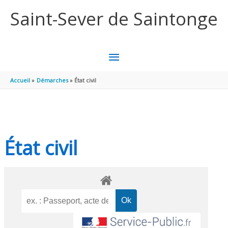
Aller au contenu
Aller au pied de page
Saint-Sever de Saintonge
MENU
PRINCIPAL
Accueil
Démarches
État civil
État civil