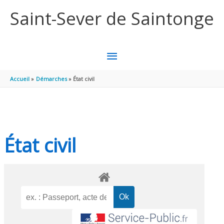
Aller au contenu
Aller au pied de page
Saint-Sever de Saintonge
MENU
PRINCIPAL
Accueil
Démarches
État civil
État civil