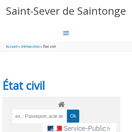
Aller au contenu
Aller au pied de page
Saint-Sever de Saintonge
MENU
PRINCIPAL
Accueil
Démarches
État civil
État civil