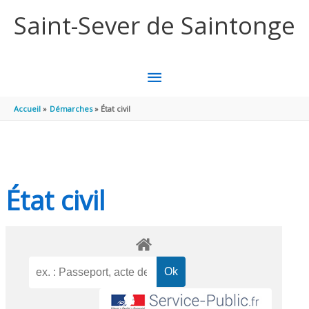
Aller au contenu
Aller au pied de page
Saint-Sever de Saintonge
MENU
PRINCIPAL
Accueil
Démarches
État civil
État civil