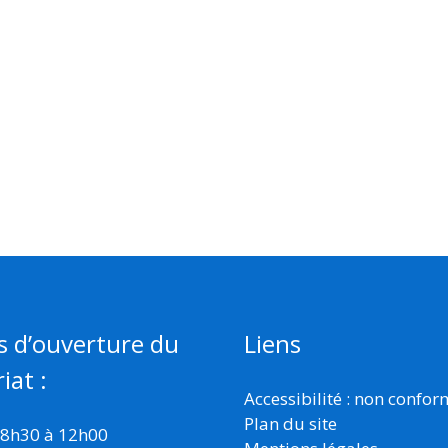
s d’ouverture du
Liens
iat :
Accessibilité : non confo
Plan du site
 8h30 à 12h00