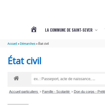
Aller au contenu
Aller au pied de page
LA COMMUNE DE SAINT-SEVER
L’ACTUALITÉ
Accueil
Démarches
État civil
DE
État civil
SAINT-
SEVER
Accueil particuliers
>
Famille - Scolarité
>
Don du corps - Pré
DE