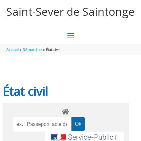
Aller au contenu
Aller au pied de page
Saint-Sever de Saintonge
MENU
PRINCIPAL
Accueil
Démarches
État civil
État civil