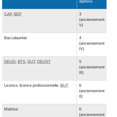
diplôme
CAP
,
BEP
3
(anciennement
V)
Baccalauréat
4
(anciennement
IV)
DEUG
,
BTS
,
DUT
,
DEUST
5
(anciennement
III)
Licence, licence professionnelle,
BUT
6
(anciennement
II)
Maîtrise
6
(anciennement