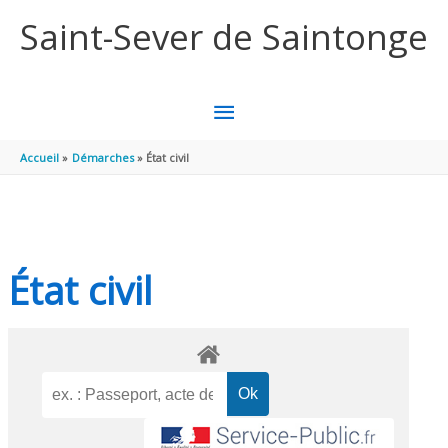
Aller au contenu
Aller au pied de page
Saint-Sever de Saintonge
MENU
PRINCIPAL
Accueil
Démarches
État civil
État civil