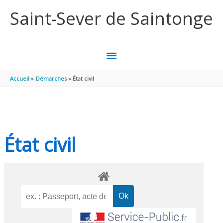
Aller au contenu
Aller au pied de page
Saint-Sever de Saintonge
MENU
PRINCIPAL
Accueil
Démarches
État civil
État civil