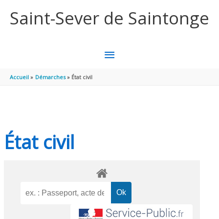
Aller au contenu
Aller au pied de page
Saint-Sever de Saintonge
MENU
PRINCIPAL
Accueil
Démarches
État civil
État civil