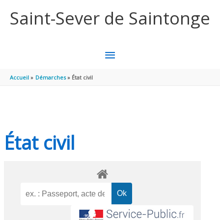
Aller au contenu
Aller au pied de page
Saint-Sever de Saintonge
MENU
PRINCIPAL
Accueil
Démarches
État civil
État civil