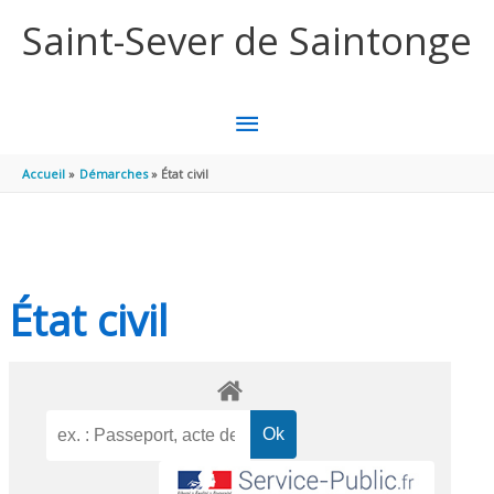
Aller au contenu
Aller au pied de page
Saint-Sever de Saintonge
MENU
PRINCIPAL
Accueil
Démarches
État civil
État civil