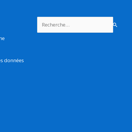
Rechercher :
rme
es données