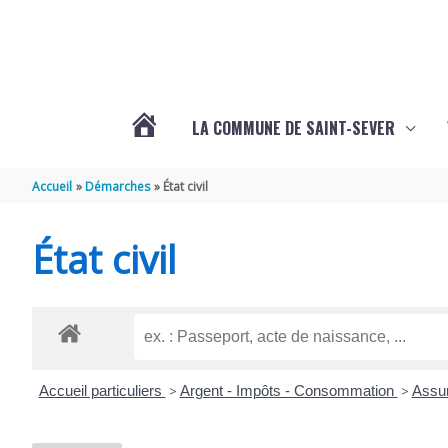
Aller au contenu
Aller au pied de page
LA COMMUNE DE SAINT-SEVER
L’ACTUALITÉ
Accueil
Démarches
État civil
DE
État civil
SAINT-
SEVER
Accueil particuliers
>
Argent - Impôts - Consommation
>
Assur
DE