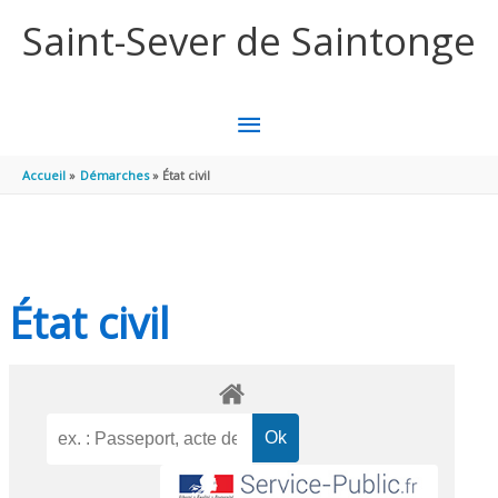
Aller au contenu
Aller au pied de page
Saint-Sever de Saintonge
MENU
PRINCIPAL
Accueil
Démarches
État civil
État civil