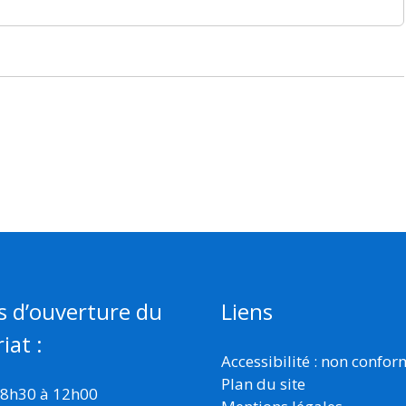
s d’ouverture du
Liens
iat :
Accessibilité : non confo
Plan du site
 8h30 à 12h00