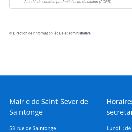
Autorité de contrôle prudentiel et de résolution (ACPR)
©
Direction de l'information légale et administrative
Mairie de Saint-Sever de
Horaire
Saintonge
secretar
59 rue de Saintonge
Lundi : de