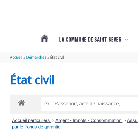
Aller au contenu
Aller au pied de page
LA COMMUNE DE SAINT-SEVER
L’ACTUALITÉ
Accueil
Démarches
État civil
DE
État civil
SAINT-
SEVER
Accueil particuliers
>
Argent - Impôts - Consommation
>
Assur
DE
par le Fonds de garantie