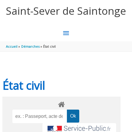
Aller au contenu
Aller au pied de page
Saint-Sever de Saintonge
MENU
PRINCIPAL
Accueil
Démarches
État civil
État civil