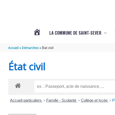
Aller au contenu
Aller au pied de page
LA COMMUNE DE SAINT-SEVER
L’ACTUALITÉ
Accueil
Démarches
État civil
DE
État civil
SAINT-
SEVER
Accueil particuliers
>
Famille - Scolarité
>
Collège et lycée
>
P
DE