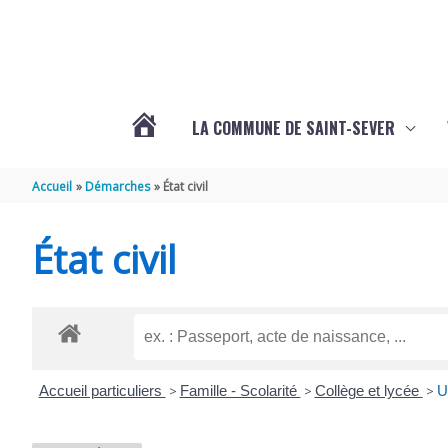
Aller au contenu
Aller au pied de page
LA COMMUNE DE SAINT-SEVER
L’ACTUALITÉ
Accueil
Démarches
État civil
DE
État civil
SAINT-
SEVER
Accueil particuliers
>
Famille - Scolarité
>
Collège et lycée
>
U
DE