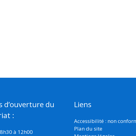
s d’ouverture du
Liens
iat :
Accessibilité : non confo
Plan du site
 8h30 à 12h00