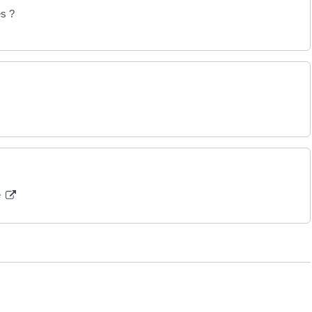
s ?
é