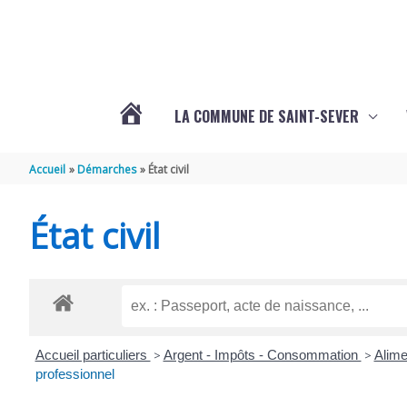
Aller au contenu
Aller au pied de page
LA COMMUNE DE SAINT-SEVER
L’ACTUALITÉ
Accueil
Démarches
État civil
DE
État civil
SAINT-
SEVER
Accueil particuliers
>
Argent - Impôts - Consommation
>
Alime
DE
professionnel