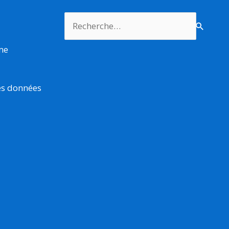
Rechercher :
rme
es données