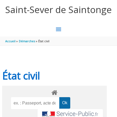
Aller au contenu
Aller au pied de page
Saint-Sever de Saintonge
MENU
PRINCIPAL
Accueil
Démarches
État civil
État civil