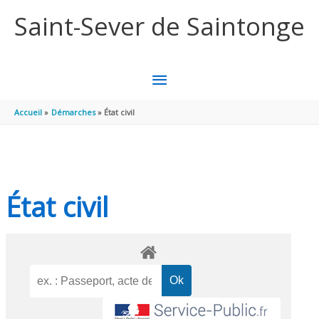
Aller au contenu
Aller au pied de page
Saint-Sever de Saintonge
MENU
PRINCIPAL
Accueil
Démarches
État civil
État civil