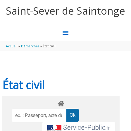
Aller au contenu
Aller au pied de page
Saint-Sever de Saintonge
MENU
PRINCIPAL
Accueil
Démarches
État civil
État civil