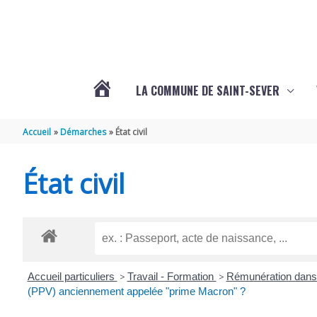
Aller au contenu
Aller au pied de page
LA COMMUNE DE SAINT-SEVER
L’ACTUALITÉ
Accueil
Démarches
État civil
DE
État civil
SAINT-
SEVER
Accueil particuliers
>
Travail - Formation
>
Rémunération dans 
DE
(PPV) anciennement appelée "prime Macron" ?