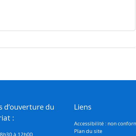
s d’ouverture du
Liens
iat :
Accessibilité : non confo
Plan du site
 8h30 à 12h00