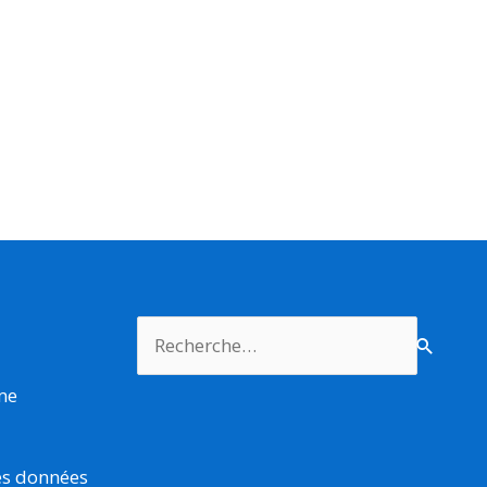
Rechercher :
rme
es données