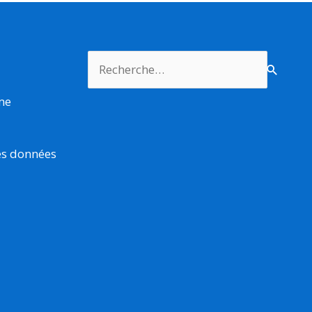
Rechercher :
rme
es données