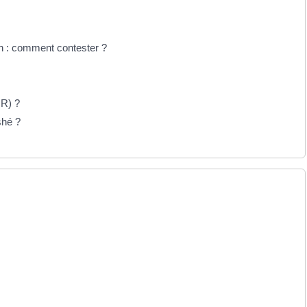
n : comment contester ?
IR) ?
shé ?