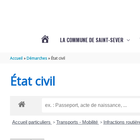
Aller au contenu
Aller au pied de page
LA COMMUNE DE SAINT-SEVER
L’ACTUALITÉ
Accueil
Démarches
État civil
DE
État civil
SAINT-
SEVER
Accueil particuliers
>
Transports - Mobilité
>
Infractions routiè
DE