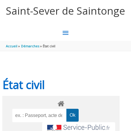
Aller au contenu
Aller au pied de page
Saint-Sever de Saintonge
MENU
PRINCIPAL
Accueil
Démarches
État civil
État civil