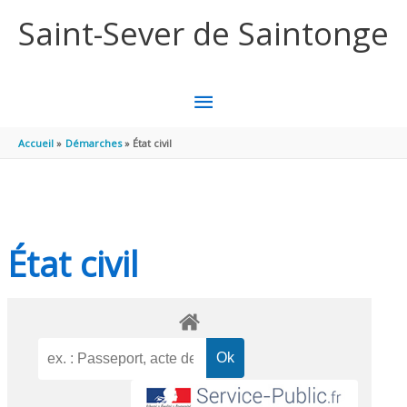
Aller au contenu
Aller au pied de page
Saint-Sever de Saintonge
MENU
PRINCIPAL
Accueil
Démarches
État civil
État civil