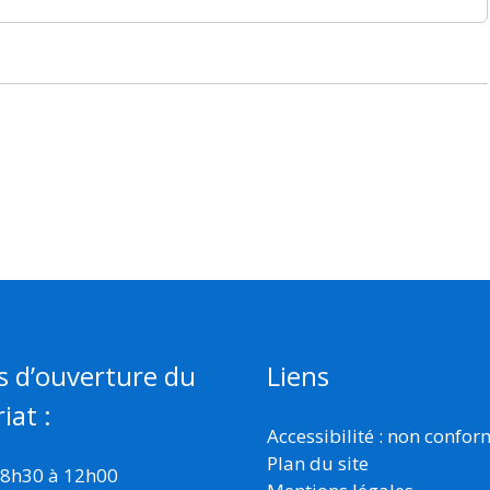
s d’ouverture du
Liens
iat :
Accessibilité : non confo
Plan du site
 8h30 à 12h00