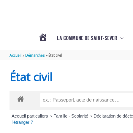
Aller au contenu
Aller au pied de page
LA COMMUNE DE SAINT-SEVER
L’ACTUALITÉ
Accueil
Démarches
État civil
DE
État civil
SAINT-
SEVER
Accueil particuliers
>
Famille - Scolarité
>
Déclaration de décè
DE
l'étranger ?