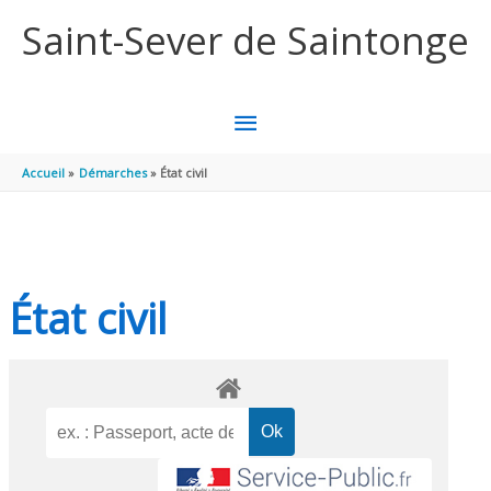
Aller au contenu
Aller au pied de page
Saint-Sever de Saintonge
MENU
PRINCIPAL
Accueil
Démarches
État civil
État civil