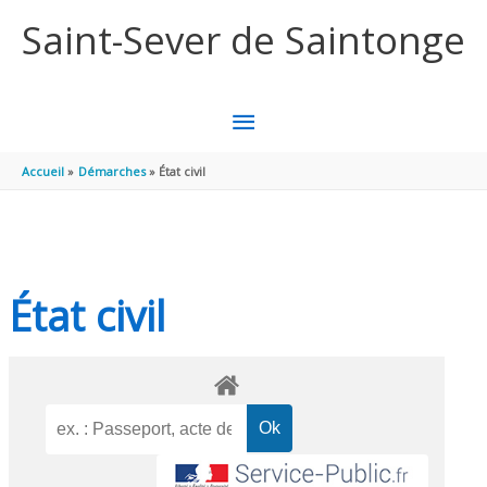
Aller au contenu
Aller au pied de page
Saint-Sever de Saintonge
MENU
PRINCIPAL
Accueil
Démarches
État civil
État civil